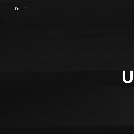
En
Es
U